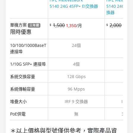
5140 24G 4SFP+ EI交換器
5140 24G PoE
換器
單機方案
1,500
2,000
1,350
/月
1,68
$
$
三年期
限時優惠
10/100/1000BaseT
24個
2
連接埠
1/10G SFP+ 連接埠
4個
系統交換容量
128 Gbps
128
系統傳輸容量
96 Mpps
96 
堆疊大小
IRF 9 交換器
IRF 
PoE供電
無
370 
＊以上價格與型號僅供參考，實際產品資