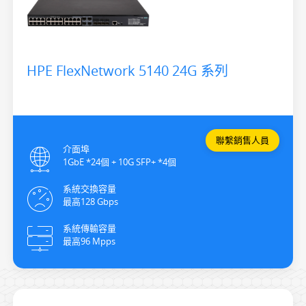
HPE FlexNetwork 5140 24G 系列
聯繫銷售人員
介面埠
1GbE *24個 + 10G SFP+ *4個
系統交換容量
最高128 Gbps
系統傳輸容量
最高96 Mpps