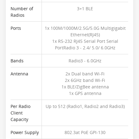
Number of
3+1 BLE
Radios
Ports
1x 100M/1000M/2.5G/5.0G Multigigabit
Ethernet(RJ45)
1x RS-232 RJ45 Serial Port Serial
PortRadio 3 - 2.4/ 5.0/ 6.0GHz
Bands
Radio3 - 6.0GHz
Antenna
2x Dual band Wi-Fi
2x 6GHz band Wi-Fi
1x BLE/ZigBee antenna
1x GPS antenna
Per Radio
Up to 512 (Radio1, Radio2 and Radio3)
Client
Capacity
Power Supply
802.3at PoE GPI-130