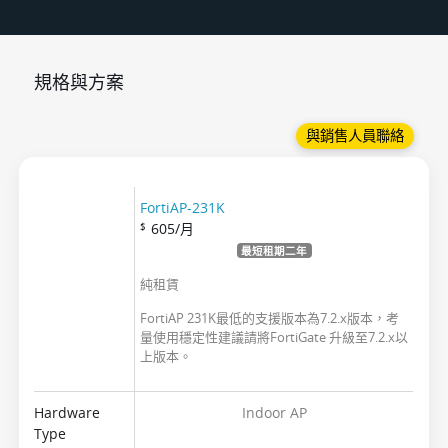
規格與方案
與銷售人員聯絡
FortiAP-231K
605
/月
$
最短租期二年
純租賃
FortiAP 231K最低的支援版本為7.2.x版本，考
量使用穩定性建議請將FortiGate 升級至7.2.x以
上版本。
Hardware
Indoor AP
Type