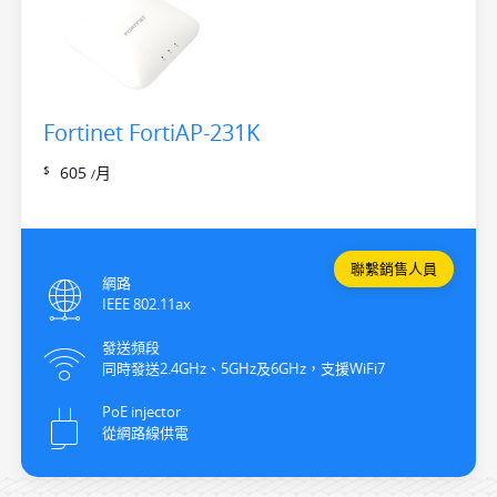
Fortinet FortiAP-231K
605
月
$
/
聯繫銷售人員
網路
IEEE 802.11ax
發送頻段
同時發送2.4GHz、5GHz及6GHz，支援WiFi7
PoE injector
從網路線供電