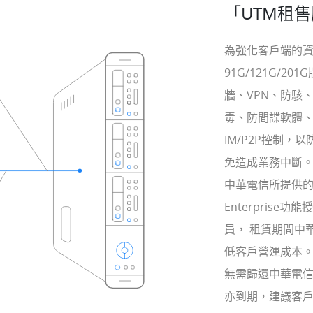
「UTM租
為強化客戶端的資
91G/121G/2
牆、VPN、防駭
毒、防間諜軟體、流量塑
IM/P2P控制
免造成業務中斷
中華電信所提供的Fo
Enterprise
員， 租賃期間中
低客戶營運成本。
無需歸還中華電信
亦到期，建議客