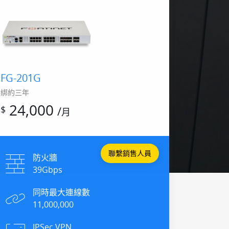
FG-201G
綁約三年
24,000
$
/
月
聯繫銷售人員
防火牆
39Gbps
同時最大連線數
11,000,000
IPSec VPN