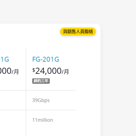
與銷售人員聯絡
21G
FG-201G
000
24,000
$
/月
/月
綁約三年
39Gbps
n
11million