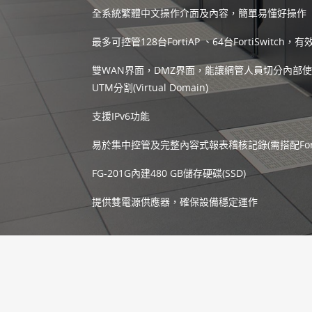
全系統繁體中文操作介面及內容，簡單易懂好操作
最多可控管128台FortiAP 、64台FortiSwi
雙WAN界面，DMZ界面，能讓網管人員切分內部
UTM分割(Virtual Domain)
支援IPv6功能
易於集中控管及完整內容式報表稽核記錄(需搭配FortiAn
FG-201G內建480 GB儲存硬碟(SSD)
提供雙電源供應器，確保設備穩定運作