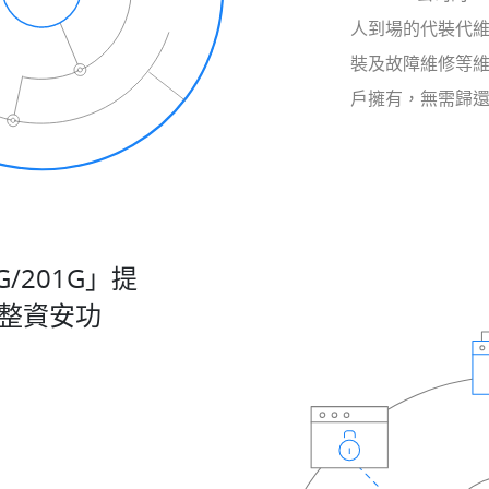
人到場的代裝代
裝及故障維修等維
戶擁有，無需歸
21G/201G」提
權完整資安功