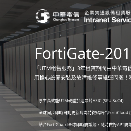
FortiGate-20
「UTM租售服務」3年租賃期間由中華電信提
用擔心設備安裝及故障維修等維運問題！
原生高效能UTM硬體加速晶片ASIC (SPU SoC4)
全球同步即時自動更新病毒特徵碼結合FortiClou
結合FortiGuard全球即時防護網，隨時做好APT防禦