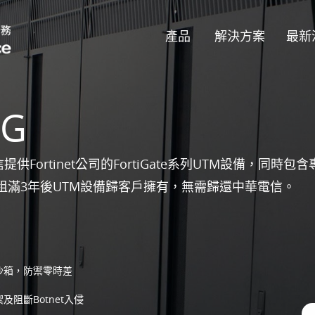
產品
解決方案
最新
1G
供Fortinet公司的FortiGate系列UTM設備，同
租滿3年後UTM設備歸客戶擁有，無需歸還中華電信。
d沙箱，防禦零時差
及阻斷Botnet入侵