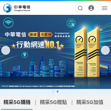
精采5G購機
|
精采5G贈點
|
精采5G加值
本月主打
精采Fun生活
點數商城
資費合約
帳單繳費
申請查詢
精采5G購機
精采5G贈點
精采5G加值
|
|
我的帳號