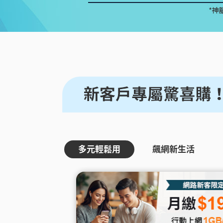
優惠總
更多服
買上網量
短約期
我的VIP
防駭守門員
Hami 
短期租用方案-限新申請
VIP資訊查詢
隨時隨地守護上網安全
⁺
出國漫遊
智慧攝影機
我的點數
Disney+
Hami Cam 整合方案
查詢我的點數
闔家共享 歡樂加倍
預付卡儲值
資費快選
中華電信APP
KKBOX
條件自由選，快速篩選專屬資費
下載APP 隨身服務
破億曲庫 打造專屬歌單
自助服務區
未出帳用量、合約、解鎖、故障報修
自助服務區
更多服務
自助服務區
供裝速率查詢、線上申請查詢、固定IP
更多線上自助服務
了解方案、帳單代收、答鈴異動
多元輕鬆用
飆網新生活
申請、故障報修