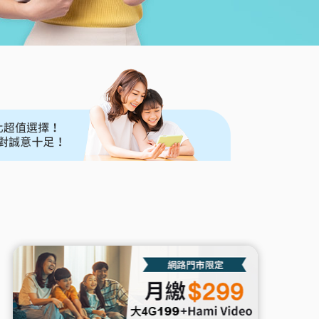
心捐
通訊應用
頻寬分流
Hami Point官網
下載Hami Pay
更多
更多