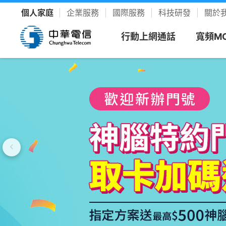
個人家庭
企業服務
國際服務
科技研發
關於
行動上網通話
寬頻M
看方案
寬頻上
客戶服
樂享影
新申請
新客專
聯絡我
YouTu
限時促銷
我的服務中心
精采生活＋推薦
新申請
速在必行方案
個人化服務入口
整合選購，省時又省力
續約
升速續
網路門
Disney
優惠雙享
帳單繳費
YouTube Premium
續約門號
速在必行+MOD 上網+看電視
線上繳費、查帳單
暢看零廣告 精采不受限
精采5
產品介
友善專
Hami 
動館
續約購機
搭3C家電
資費合約
Google One
全資費
Wi-Fi
簡訊客
速在有禮方案
線上查合約
照片、影片、雲端儲存
Netflix