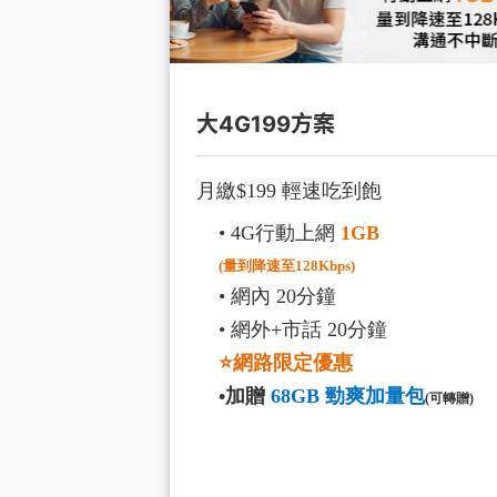
大4G199方案
月繳$199 輕速吃到飽
• 4G行動上網
1GB
(量到降速至128Kbps)
• 網內 20分鐘
• 網外+市話 20分鐘
⭐網路限定優惠
•加贈
68GB 勁爽加量包
(可轉贈)