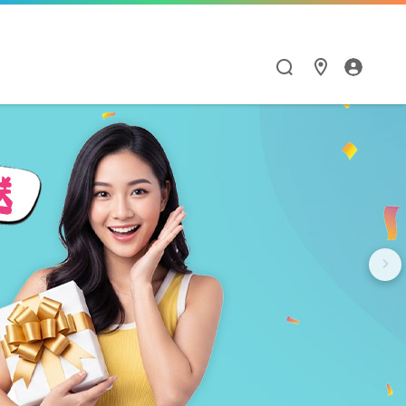
漫遊與通訊應用
HiNet服務
Hami Point
點數商城
閱讀學習
智慧生活
漫遊服務優惠
個人信箱
如何集點與兌點
點數商城
Hami 書城
Google One
漫遊服務總覽
MSA信箱服務
我的點數
品牌館
館
天下數位全閱讀
Hami Cam
流量加價購
網路測速
中華電信聯名卡
票券館
鈴聲
PPA Plus
LINE貼圖超值方案
衛星通訊
供裝查詢
中信ALL ME卡
好買市集
FunPark 童書夢工
導航王TM
廠