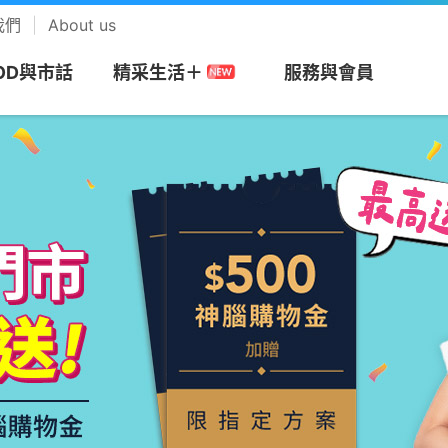
我們
About us
OD與市話
服務與會員
精采生活＋
網
務
搭商品
MOD
帳單服務
預付卡
市話長途
會員回饋計畫
視
安心上網
樂享音樂
/攜碼
區
們
Apple專區
速在必行+MOD
帳單繳費
漫遊方案
市話
中華電信VIP官網
be Premium
防駭守門員
KKBOX
約
市申請查詢
Android專區
影劇館⁺
申請電子帳單
新申請方案
市話加值服務
專屬禮遇及活動
+
色情守門員
musictone鈴聲
G加值
紹
區
品牌機館
自選餐
更多帳單與發票
儲值方案
國際電話
VIP電子會員卡
Video 電視運
上網時間管理
LINE MUSIC 
音樂
服務
服
找更多機款
MOD平台/單頻選購
HoHo代儲
公用電話
加入會員
趨勢資安服務
來電答鈴