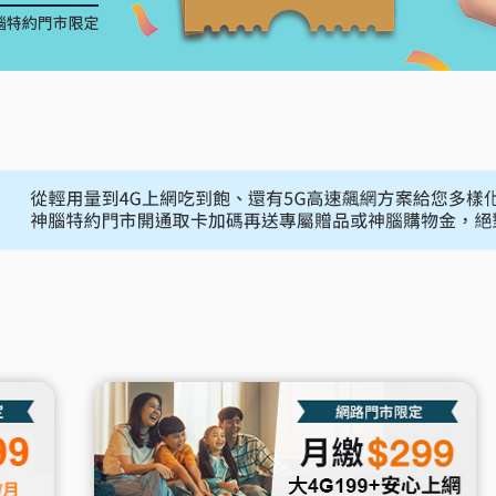
覽
務
升級5G
長途電話
Hami Point 愛
更多
Video 影劇館
更多