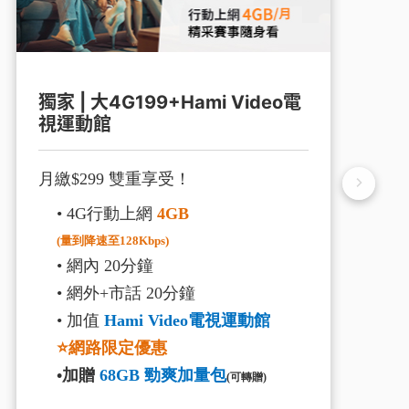
獨家 | 大4G199+Hami Video電
4
視運動館
月
月繳$299 雙重享受！
• 4G行動上網
4GB
(量到降速至128Kbps)
• 網內 20分鐘
• 網外+市話 20分鐘
• 加值
Hami Video電視運動館
⭐網路限定優惠
•加贈
68GB 勁爽加量包
(可轉贈)