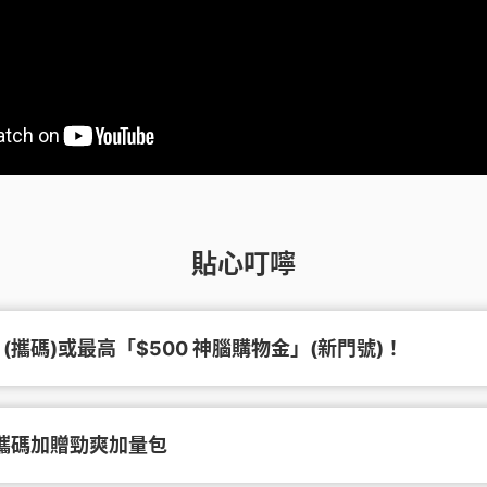
貼心叮嚀
攜碼)或最高「$500 神腦購物金」(新門號)！
攜碼加贈勁爽加量包