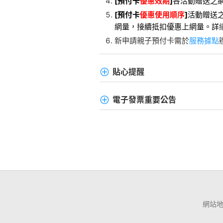
[
預付卡
優惠效期
]
各活動贈送之網
[
預付卡
優惠使用順序
]
活動贈送
網量，接續抵扣優惠上網量。
詳
新申請親子預付卡需於
服務據點
貼心提醒
電子發票重要公告
網站