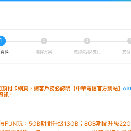
1
2
3
寫資料
選擇方案
確認資訊&支付
支付
公司預付卡網頁，請客戶務必認明【中華電信官方網站】
ch
資訊。
UN玩，5GB期間升級13GB；8GB期間升級22GB