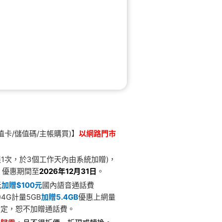
卡/儲值碼/主帳購買)】
以網路門市
限1次，於3個工作天內由系統加贈)，
，優惠期間至
2026年12月31日
。
元
加贈$100元
國內語音通話費
3)4G計量5GB
加贈5.4GB
優惠上網量
設定，恕不加贈通話費。