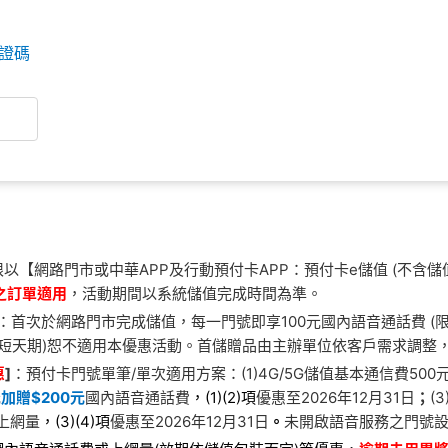
證碼
以【網路門市或中華APP及行動預付卡APP：預付卡e儲值 (不含儲值
之訂單適用
，活動期間以系統儲值完成時間為準。
：首次於網路門市完成儲值，每一門號即享100元國內語音通話費 (
(短天期)恕不適用本優惠活動。首儲贈品由主辦單位依客戶需求調整
惠
]
：預付卡門號單筆/單次適用方案：(1)4G/5G儲值基本通信費500
元
加贈$200元
國內語音通話費
，(1)(2)項
優惠至2026年12月31日
；
(
上網量
，(3)(4)項
優惠至2026年12月31日
。
未開啟語音服務之門號