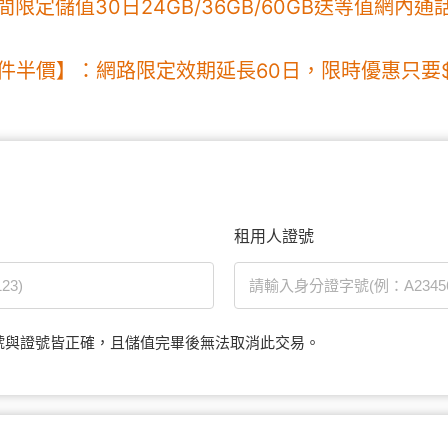
定儲值30日24GB/36GB/60GB送等值網內通話費
件半價】：網路限定效期延長60日，限時優惠只要$1,
租用人證號
號與證號皆正確，且儲值完畢後無法取消此交易。