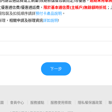
內語音通話費或上網量(效期依儲值包裝而定)等
優惠
，
逾期未用畢
之優惠通信費/優惠通話費，
限於基本通信費(主帳戶)無餘額時折抵
；
細包裝及扣抵順序請詳
預付卡產品說明
。
辦理
，相關申請及辦理資訊
詳如說明
!
下一步
地圖
會員中心
服務據點
服務使用條款
隱私權保護政策
聯