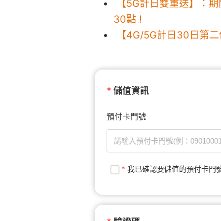
【5G計日雙重送】：期間限
30點 !
【4G/5G計日30日第二
*
儲值資訊
預付卡門號
*
我已確認要儲值的預付卡門