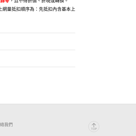
將歸零
，且不得折價、折現或轉換。
上網量抵扣順序為：先抵扣內含基本上
絡我們