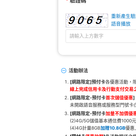
*
驗證碼
重新產生驗
語音播放
活動辦法
[網路限定]預付卡
各優惠活動，限
線上完成信用卡及行動支付交易
[網路限定-
預付卡
首次儲值優惠
]
未開啟語音服務或服務型門號卡
[網路限定-
預付卡
加量不加價優
(2)4G/5G儲值基本通信費1000
(4)4G計量8GB
加贈10.8GB
優惠